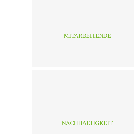
Wir fordern und fördern gute Fachkräfte –
Lernende und junge Nachwuchstalente genauso
wie Profis. Weil Wissen, Erfahrung und Können
die Zufriedenheit unserer Kunden seit jeher
MITARBEITENDE
garantieren.
Wir setzen uns für die effiziente Nutzung der
Energie ein. Gerne unterstützen wir sie bei der
Prüfung einer Investition in erneuerbare
Energieträger - unabhängig und neutral. Wir
ermitteln für Sie, ob sich der Einsatz von
NACHHALTIGKEIT
erneuerbaren Energien bei Ihrem Bauvorhaben