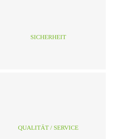
Unter Berücksichtigung der gesetzlichen
Anforderungen und Normen planen wir die
elektrischen Installationen. Sichere Anlagen sind
langlebig, zuverlässig, effizient und
SICHERHEIT
kostengünstig im Unterhalt.
Unser Betrieb zeichnet sich durch persönliche
Beratung und erstklassigen Service aus. Wir sind
in der Region für gute Arbeit bekannt. Dafür
QUALITÄT / SERVICE
stehen wir auch mit unserem Namen ein.