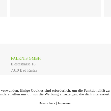
FALKNIS GMBH
Elestastrasse 16
7310 Bad Ragaz
info@falknis.swiss
Telefon
+41 81 7 100 100
 verwenden. Einige Cookies sind erforderlich, um die Funktionalität zu
andere helfen uns dir nur die Werbung anzuzeigen, die dich interessiert.
ssum
|
Datenschutz
|
AGB
|
Webdesign:
Studio Risch
|
Programmierung:
|
Datenschutz
Impressum