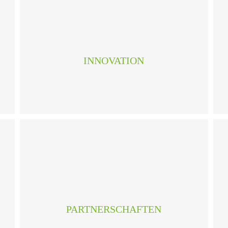
Gebäudeautomation sorgt für mehr
Energieeffizienz im Gebäude. Das automatisierte
Zusammenspiel von Lüftung, Heizung, Klima,
Beleuchtung, Beschattung und Sicherheit bietet
INNOVATION
komfortable Lösungen. Die Lebenserwartung
der Anlagen wird erhöht und die
Wirtschaftlichkeit gesteigert.
Wir sorgen für ein gutes Miteinander: ehrlich,
zuverlässig, loyal und fair. In der persönlichen
Beratung, dem fachkundigen Support sowie der
Projektbearbeitung. Das schätzen unsere
PARTNERSCHAFTEN
Kunden, Lieferanten und Geschäftspartner.